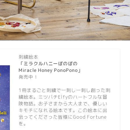
刺繍絵本
「ミラクルハニーぽのぽの
Miracle Honey PonoPono」
発売中！
1冊まるごと刺繍で一刺し一刺し創った刺
繍絵本。ミツバチElfyのハートフルな冒
険物語。お子さまから大人まで、優しい
キモチになれる絵本です。この絵本に出
会ってくださった皆様にGood Fortune
を。