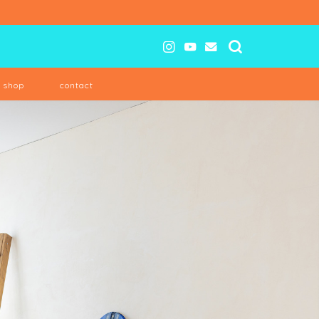
e shop
contact