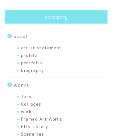
category
about
artist statement
Framed Art Works
Future-Blessi
profile
portfolio
Future-Blessing 40
…
biography
works
Tarot
Collages
works
Framed Art Works
Present-Bloo
Framed Art Works
Present-Blooming 4
Elfy's Story
(Embroidery&Paint)
Sceneries