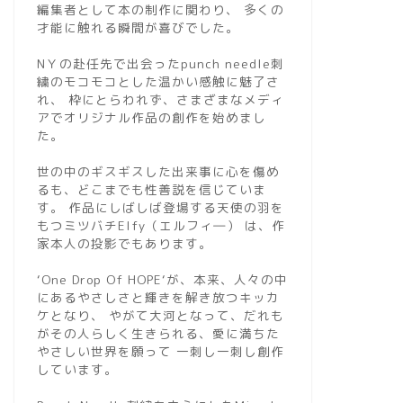
編集者として本の制作に関わり、 多くの
才能に触れる瞬間が喜びでした。
NＹの赴任先で出会ったpunch needle刺
繍のモコモコとした温かい感触に魅了さ
れ、 枠にとらわれず、さまざまなメディ
アでオリジナル作品の創作を始めまし
た。
世の中のギスギスした出来事に心を傷め
るも、どこまでも性善説を信じていま
す。 作品にしばしば登場する天使の羽を
もつミツバチElfy（エルフィ―） は、作
家本人の投影でもあります。
‘One Drop Of HOPE‘が、本来、人々の中
にあるやさしさと輝きを解き放つキッカ
works
Symphony of 
ケとなり、 やがて大河となって、だれも
がその人らしく生きられる、愛に満ちた
Symphony of Water 
やさしい世界を願って 一刺し一刺し創作
(Embroidery&Paint)
しています。