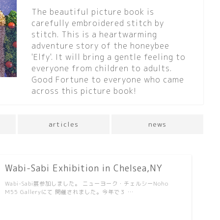
The beautiful picture book is
carefully embroidered stitch by
stitch. This is a heartwarming
adventure story of the honeybee
'Elfy'. It will bring a gentle feeling to
everyone from children to adults.
Good Fortune to everyone who came
across this picture book!
articles
news
Wabi-Sabi Exhibition in Chelsea,NY
Wabi-Sabi展参加しました。 ニューヨーク・チェルシーNoho
M55 Galleryにて 開催されました。今年で３ …