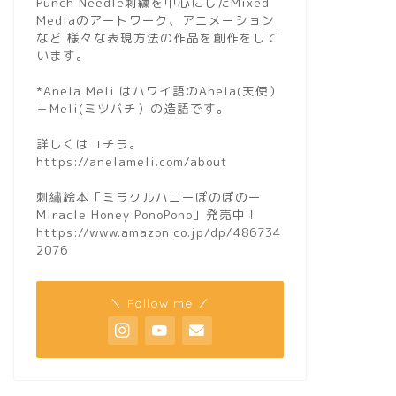
Punch Needle刺繍を中心にしたMixed
Mediaのアートワーク、アニメーション
など 様々な表現方法の作品を創作をして
います。
*Anela Meli はハワイ語のAnela(天使）
＋Meli(ミツバチ）の造語です。
works
River Wove
詳しくはコチラ。
River Woven by Dr
https://anelameli.com/about
(Embroidery& …
刺繡絵本「ミラクルハニーぽのぽのー
Miracle Honey PonoPono」発売中！
https://www.amazon.co.jp/dp/486734
2076
＼ Follow me ／
Hoping Peace & Hapiness
Flow Genes
Flow Genesis(滴の起源
(Embroidery&Paint)