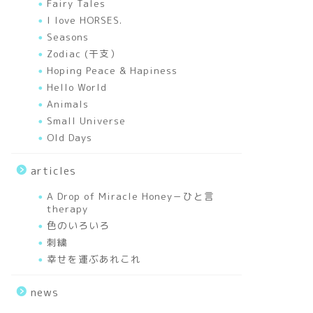
Fairy Tales
I love HORSES.
Seasons
Zodiac (干支）
Hoping Peace & Hapiness
Framed Art Works
Past-Reflect
Hello World
Past-Reflection 40
Animals
(Embroidery&Paint)
Small Universe
Old Days
articles
A Drop of Miracle Honey－ひと言
therapy
works
The Tree of 
色のいろいろ
The Tree of HOPE Le
刺繍
audience participat
幸せを運ぶあれこれ
news