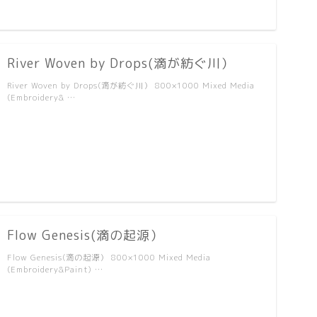
River Woven by Drops(滴が紡ぐ川）
River Woven by Drops(滴が紡ぐ川） 800×1000 Mixed Media
(Embroidery& …
Flow Genesis(滴の起源）
Flow Genesis(滴の起源） 800×1000 Mixed Media
(Embroidery&Paint) …