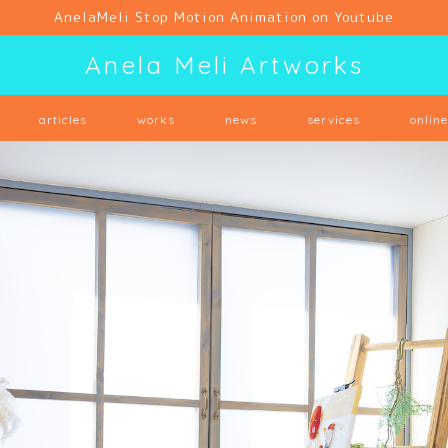
AnelaMeli Stop Motion Animation on Youtube
Anela Meli Artworks
articles
works
news
services
onlin