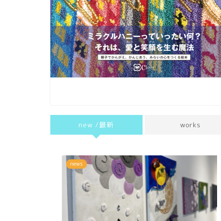
new /最新
works
news