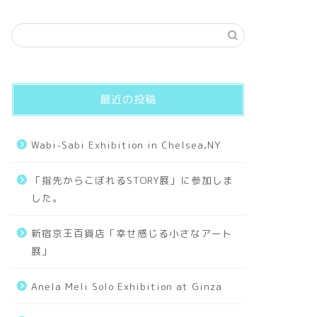
works
The Five Maje
and Nobility
Hanafuda The Five M
Nobility (December 
最近の投稿
Wabi-Sabi Exhibition in Chelsea,NY
works
The Five Maje
「指先からこぼれるSTORY展」に参加しま
した。
Hanafuda The Five M
(November) 400×50
新宿京王百貨店「幸せ感じる小さなアート
展」
Anela Meli Solo Exhibition at Ginza
works