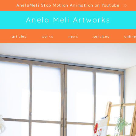
AnelaMeli Stop Motion Animation on Youtube
Anela Meli Artworks
articles
works
news
services
onlin