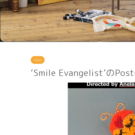
news
‘Smile Evangelist’