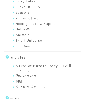
Fairy Tales
I love HORSES.
Seasons
Zodiac (干支）
Hoping Peace & Hapiness
Hello World
Animals
Small Universe
Old Days
articles
A Drop of Miracle Honey－ひと言
therapy
色のいろいろ
刺繍
幸せを運ぶあれこれ
news