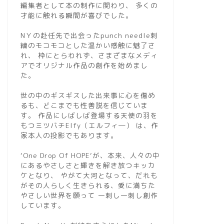
編集者として本の制作に関わり、 多くの
才能に触れる瞬間が喜びでした。
NＹの赴任先で出会ったpunch needle刺
繍のモコモコとした温かい感触に魅了さ
れ、 枠にとらわれず、さまざまなメディ
アでオリジナル作品の創作を始めまし
た。
世の中のギスギスした出来事に心を傷め
るも、どこまでも性善説を信じていま
す。 作品にしばしば登場する天使の羽を
もつミツバチElfy（エルフィ―） は、作
家本人の投影でもあります。
‘One Drop Of HOPE‘が、本来、人々の中
にあるやさしさと輝きを解き放つキッカ
ケとなり、 やがて大河となって、だれも
がその人らしく生きられる、愛に満ちた
やさしい世界を願って 一刺し一刺し創作
しています。