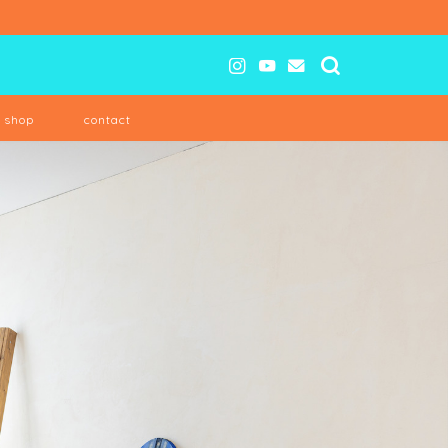
e shop
contact