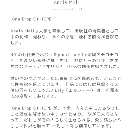
Anela Meli
アーティスト Artist
’One Drop Of HOPE'
Anela Meliは大学を卒業して、出版社の編集者として
本の制作に関わり、 多くの才能に触れる瞬間が喜びで
した。
NＹの赴任先で出会ったpunch needle刺繍のモコモコ
とした温かい感触に魅了され、 枠にとらわれず、さま
ざまなメディアでオリジナル作品の創作を始めました。
世の中のギスギスした出来事に心を傷めるも、どこまで
も性善説を信じています。 作品にしばしば登場する天
使の羽をもつミツバチElfy（エルフィ―） は、作家本
人の投影でもあります。
‘One Drop Of HOPE‘が、本来、人々の中にあるやさし
さと輝きを解き放つキッカケとなり、 やがて大河とな
って、だれもがその人らしく生きられる、愛に満ちたや
さしい世界を願って 一刺し一刺し創作しています。