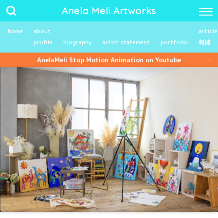
Anela Meli Artworks
home
about
article
profile
biography
artist statement
portfolio
刺繍
AnelaMeli Stop Motion Animation on Youtube