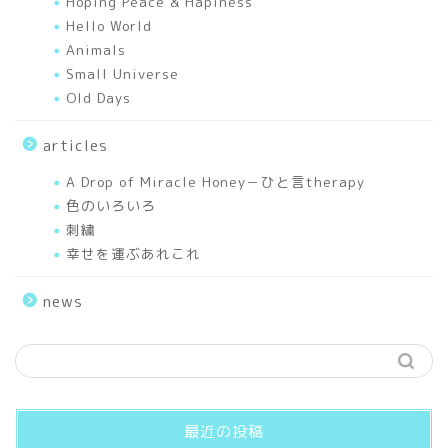
Hoping Peace & Hapiness
Hello World
Animals
Mixed Media Art Works
Small Universe
Old Days
Elfy’s Story
articles
I love HORSES.
A Drop of Miracle Honey－ひと言therapy
色のいろいろ
Seasons
刺繍
幸せを運ぶあれこれ
Sceneries
news
Hello World
Works
最近の投稿
Small Universe