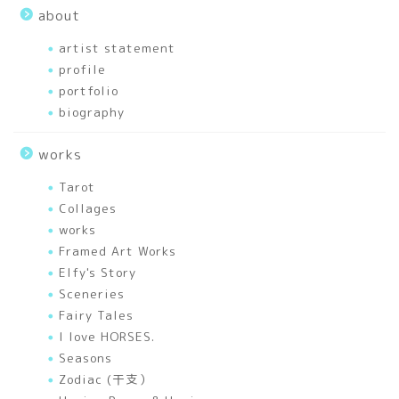
about
artist statement
artist statement
profile
portfolio
portfolio
biography
articles
works
刺繍
Tarot
Collages
幸せを運ぶあれこれ
works
Framed Art Works
Elfy's Story
色のいろいろ
Sceneries
Fairy Tales
A Drop of Miracle Honey
I love HORSES.
－ひと言therapy
Seasons
Zodiac (干支）
works