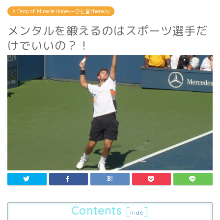
A Drop of Miracle Honey－ひと言therapy
メンタルを鍛えるのはスポーツ選手だ
けでいいの？！
Contents
[
]
hide