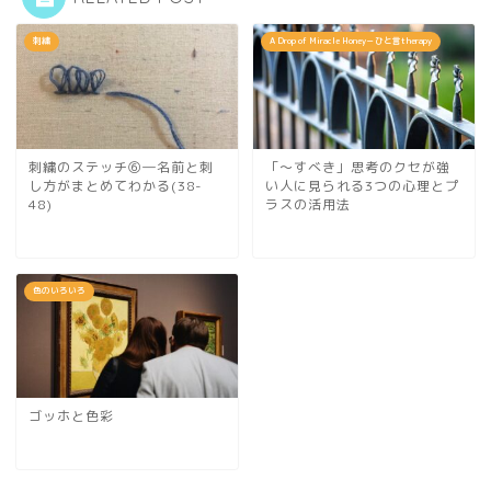
刺繍
A Drop of Miracle Honey－ひと言therapy
刺繍のステッチ⑥―名前と刺
「～すべき」思考のクセが強
し方がまとめてわかる(38-
い人に見られる3つの心理とプ
48)
ラスの活用法
色のいろいろ
ゴッホと色彩