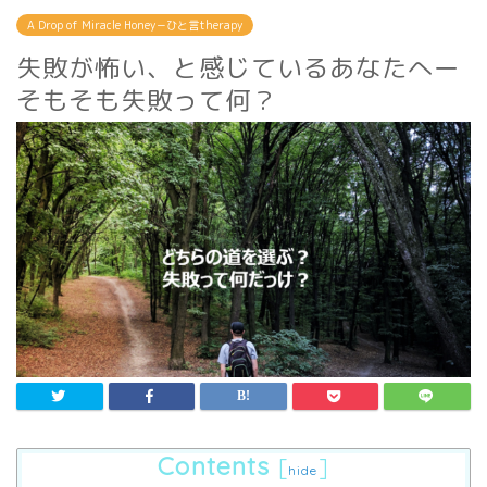
A Drop of Miracle Honey－ひと言therapy
失敗が怖い、と感じているあなたへー
そもそも失敗って何？
Contents
[
]
hide