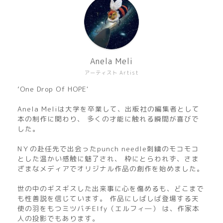
Anela Meli
アーティスト Artist
’One Drop Of HOPE'
Anela Meliは大学を卒業して、出版社の編集者として
本の制作に関わり、 多くの才能に触れる瞬間が喜びで
した。
NＹの赴任先で出会ったpunch needle刺繍のモコモコ
とした温かい感触に魅了され、 枠にとらわれず、さま
ざまなメディアでオリジナル作品の創作を始めました。
世の中のギスギスした出来事に心を傷めるも、どこまで
も性善説を信じています。 作品にしばしば登場する天
使の羽をもつミツバチElfy（エルフィ―） は、作家本
人の投影でもあります。