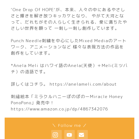
‘One Drop Of HOPE‘が、本来、人々の中にあるやさし
さと輝きを解き放つキッカケとなり、 やがて大河とな
って、だれもがその人らしく生きられる、愛に満ちたや
さしい世界を願って 一刺し一刺し創作しています。
Punch Needle刺繍を中心にしたMixed Mediaのアート
ワーク、アニメーションなど 様々な表現方法の作品を
創作をしています。
*Anela Meli はハワイ語のAnela(天使）＋Meli(ミツバ
チ）の造語です。
詳しくはコチラ。 https://anelameli.com/about
刺繡絵本「ミラクルハニーぽのぽのーMiracle Honey
PonoPono」発売中！
https://www.amazon.co.jp/dp/4867342076
home
＼ Follow me ／
about