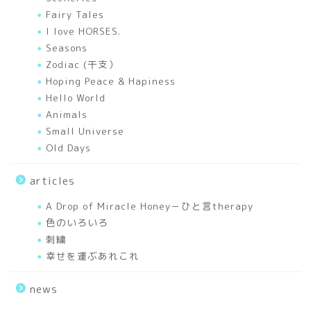
Fairy Tales
A Drop of Miracle Honey
I love HORSES.
－ひと言therapy
Seasons
Zodiac (干支）
works
Hoping Peace & Hapiness
Hello World
Animals
Mixed Media Art Works
Small Universe
Old Days
Elfy’s Story
articles
I love HORSES.
A Drop of Miracle Honey－ひと言therapy
色のいろいろ
Seasons
刺繍
幸せを運ぶあれこれ
Sceneries
news