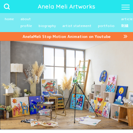
Anela Meli Artworks
home
about
article
profile
biography
artist statement
portfolio
刺繍
AnelaMeli Stop Motion Animation on Youtube