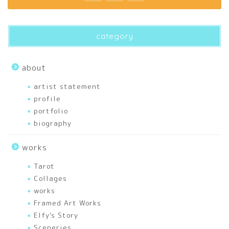
profile
category
biography
about
artist statement
artist statement
profile
portfolio
portfolio
biography
articles
works
刺繍
Tarot
Collages
works
幸せを運ぶあれこれ
Framed Art Works
Elfy's Story
色のいろいろ
Sceneries