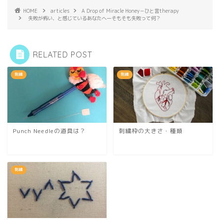
HOME
articles
A Drop of Miracle Honey－ひと言therapy
失敗が怖い、と感じているあなたへーそもそも失敗って何？
RELATED POST
刺繍
刺繍
Punch Needleの道具は？
刺繍枠の大きさ・種類
刺繍