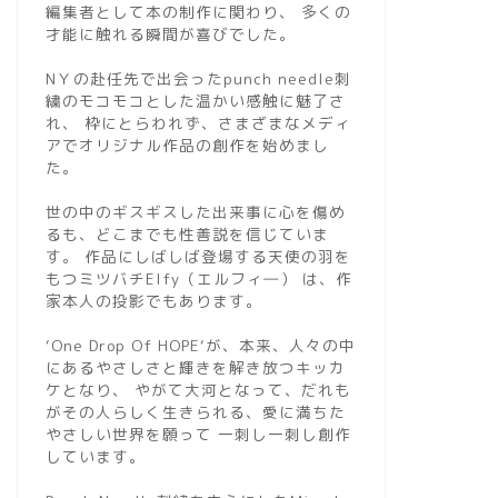
編集者として本の制作に関わり、 多くの
才能に触れる瞬間が喜びでした。
NＹの赴任先で出会ったpunch needle刺
繍のモコモコとした温かい感触に魅了さ
れ、 枠にとらわれず、さまざまなメディ
アでオリジナル作品の創作を始めまし
た。
世の中のギスギスした出来事に心を傷め
るも、どこまでも性善説を信じていま
す。 作品にしばしば登場する天使の羽を
もつミツバチElfy（エルフィ―） は、作
家本人の投影でもあります。
‘One Drop Of HOPE‘が、本来、人々の中
にあるやさしさと輝きを解き放つキッカ
ケとなり、 やがて大河となって、だれも
がその人らしく生きられる、愛に満ちた
やさしい世界を願って 一刺し一刺し創作
しています。