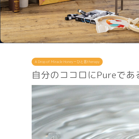
A Drop of Miracle Honey－ひと言therapy
自分のココロにPureであ