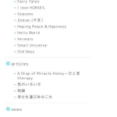
Fairy Tales
I love HORSES.
Seasons
Zodiac (干支）
Hoping Peace & Hapiness
Hello World
Animals
Small Universe
Old Days
articles
A Drop of Miracle Honey－ひと言
therapy
色のいろいろ
刺繍
幸せを運ぶあれこれ
news