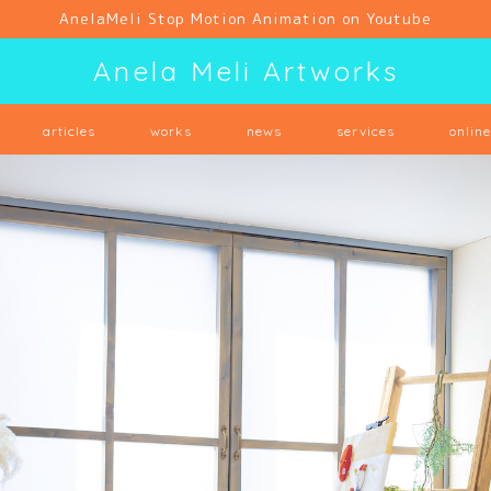
AnelaMeli Stop Motion Animation on Youtube
Anela Meli Artworks
articles
works
news
services
onlin