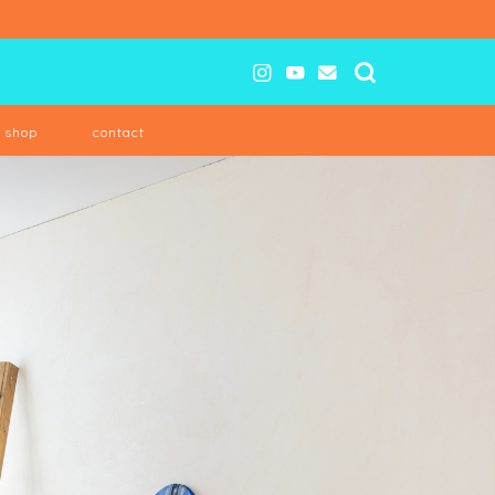
e shop
contact