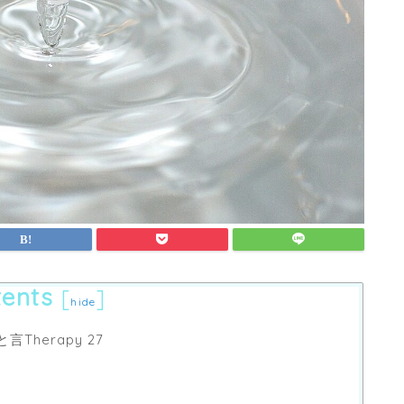
ents
[
]
hide
ひと言Therapy 27