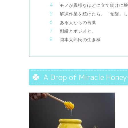
モノが異様なほどに立て続けに
解凍作業を続けたら、「覚醒」
ある人からの言葉
刺繍とポジ才と。
岡本太郎氏の生き様
A Drop of Miracle Hon