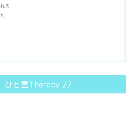
壊れる
した
ey- ひと言Therapy 27