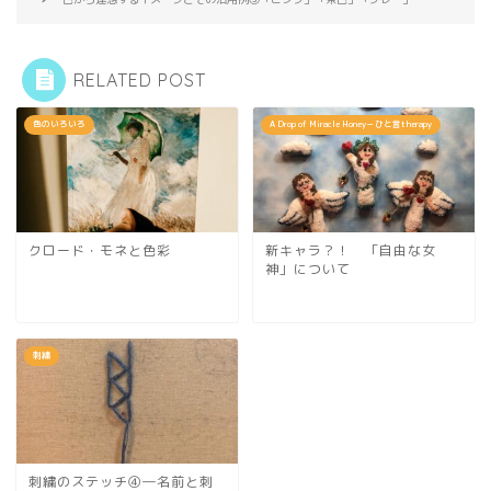
RELATED POST
色のいろいろ
A Drop of Miracle Honey－ひと言therapy
クロード・モネと色彩
新キャラ？！ 「自由な女
神」について
刺繍
刺繍のステッチ④―名前と刺