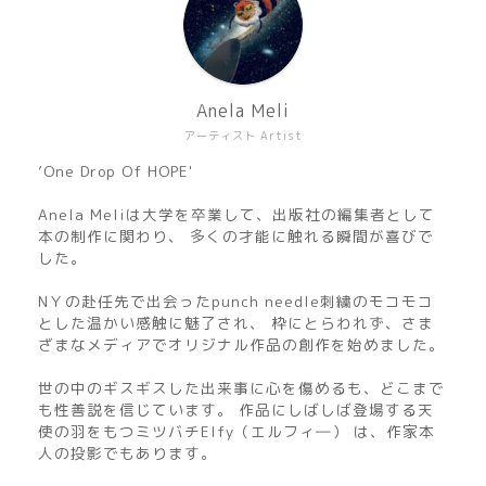
Anela Meli
アーティスト Artist
’One Drop Of HOPE'
Anela Meliは大学を卒業して、出版社の編集者として
本の制作に関わり、 多くの才能に触れる瞬間が喜びで
した。
NＹの赴任先で出会ったpunch needle刺繍のモコモコ
とした温かい感触に魅了され、 枠にとらわれず、さま
ざまなメディアでオリジナル作品の創作を始めました。
世の中のギスギスした出来事に心を傷めるも、どこまで
も性善説を信じています。 作品にしばしば登場する天
使の羽をもつミツバチElfy（エルフィ―） は、作家本
人の投影でもあります。