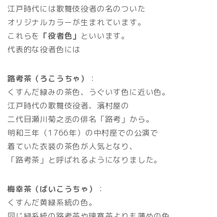
江戸時代には歌舞伎役者の名のついた
オリジナルカラーが生まれています。
これらを
「役者色」
といいます。
代表的な役者色には
路考茶（ろこうちゃ）
：
くすんだ緑みの茶色、うぐいす色に近い色。
江戸時代の歌舞伎役者、濱村屋の
二代目瀬川菊之丞の俳名「路考」から。
明和三年（1766年）の中村座での公演で
着ていた衣装の茶色が人気となり、
「路考茶」と呼ばれるようになりました。
梅幸茶（ばいこうちゃ）
：
くすんだ黄緑系統の色。
同じ緑系統の路考茶や璃寛茶よりも薄めの色。