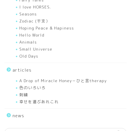
A Drop of Miracle Honey
I love HORSES.
－ひと言therapy
Seasons
Zodiac (干支）
works
Hoping Peace & Hapiness
Hello World
Animals
Mixed Media Art Works
Small Universe
Old Days
Elfy’s Story
articles
I love HORSES.
A Drop of Miracle Honey－ひと言therapy
色のいろいろ
Seasons
刺繍
幸せを運ぶあれこれ
Sceneries
news
Hello World