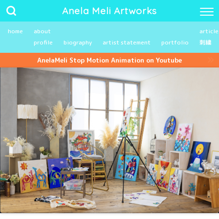
Anela Meli Artworks
home
about
article
profile
biography
artist statement
portfolio
刺繍
AnelaMeli Stop Motion Animation on Youtube