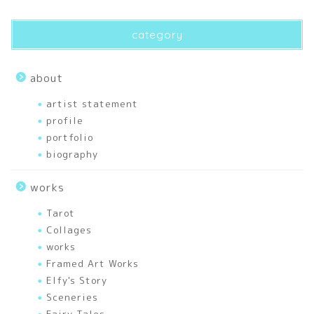
profile
category
biography
about
artist statement
artist statement
profile
portfolio
portfolio
biography
articles
works
刺繍
Tarot
Collages
works
幸せを運ぶあれこれ
Framed Art Works
Elfy's Story
色のいろいろ
Sceneries
Fairy Tales