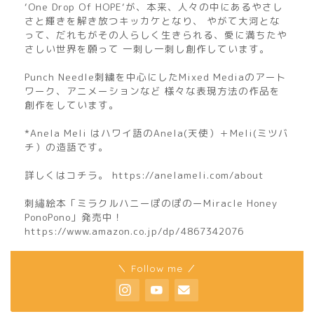
‘One Drop Of HOPE‘が、本来、人々の中にあるやさし
さと輝きを解き放つキッカケとなり、 やがて大河とな
って、だれもがその人らしく生きられる、愛に満ちたや
さしい世界を願って 一刺し一刺し創作しています。
Punch Needle刺繍を中心にしたMixed Mediaのアート
ワーク、アニメーションなど 様々な表現方法の作品を
創作をしています。
*Anela Meli はハワイ語のAnela(天使）＋Meli(ミツバ
チ）の造語です。
詳しくはコチラ。 https://anelameli.com/about
刺繡絵本「ミラクルハニーぽのぽのーMiracle Honey
PonoPono」発売中！
https://www.amazon.co.jp/dp/4867342076
home
＼ Follow me ／
about