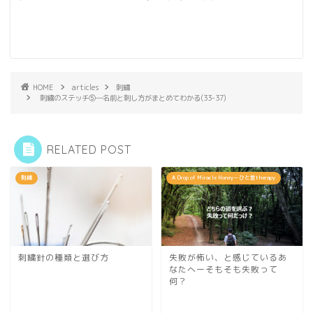
HOME
articles
刺繍
刺繍のステッチ⑤―名前と刺し方がまとめてわかる(33-37)
RELATED POST
刺繍
A Drop of Miracle Honey－ひと言therapy
刺繍針の種類と選び方
失敗が怖い、と感じているあ
なたへーそもそも失敗って
何？