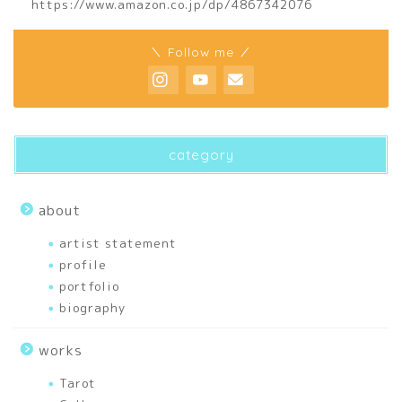
https://www.amazon.co.jp/dp/4867342076
home
＼ Follow me ／
about
profile
category
biography
about
artist statement
artist statement
profile
portfolio
portfolio
biography
articles
works
刺繍
Tarot