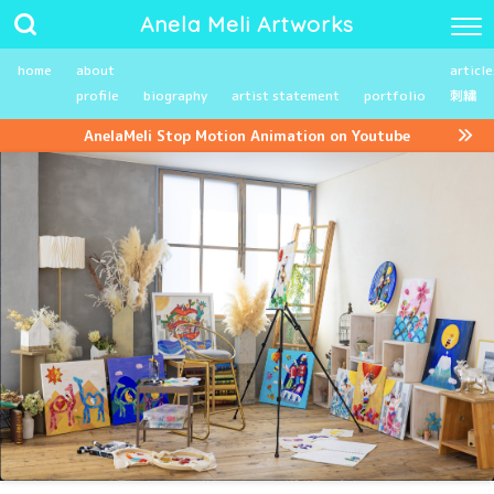
Anela Meli Artworks
home
about
article
profile
biography
artist statement
portfolio
刺繍
AnelaMeli Stop Motion Animation on Youtube