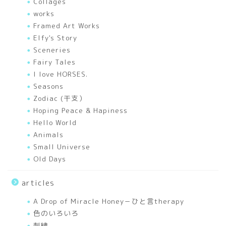
Collages
幸せを運ぶあれこれ
works
Framed Art Works
Elfy's Story
色のいろいろ
Sceneries
Fairy Tales
A Drop of Miracle Honey
I love HORSES.
－ひと言therapy
Seasons
Zodiac (干支）
works
Hoping Peace & Hapiness
Hello World
Animals
Mixed Media Art Works
Small Universe
Old Days
Elfy’s Story
articles
I love HORSES.
A Drop of Miracle Honey－ひと言therapy
色のいろいろ
Seasons
刺繍