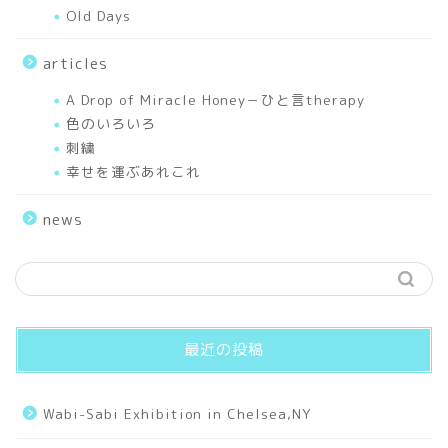
Old Days
Elfy’s Story
articles
I love HORSES.
A Drop of Miracle Honey－ひと言therapy
色のいろいろ
Seasons
刺繍
幸せを運ぶあれこれ
Sceneries
news
Hello World
Works
最近の投稿
Small Universe
Wabi-Sabi Exhibition in Chelsea,NY
Old Days