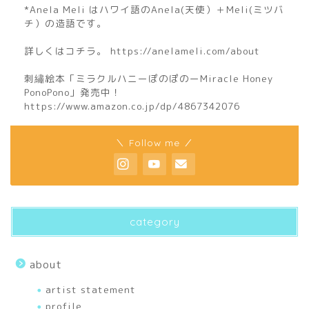
*Anela Meli はハワイ語のAnela(天使）＋Meli(ミツバ
チ）の造語です。
詳しくはコチラ。 https://anelameli.com/about
刺繡絵本「ミラクルハニーぽのぽのーMiracle Honey
PonoPono」発売中！
https://www.amazon.co.jp/dp/4867342076
home
＼ Follow me ／
about
profile
category
biography
about
artist statement
artist statement
profile