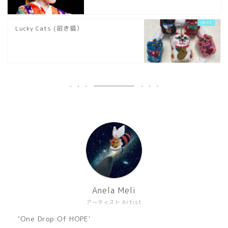
Lucky Cats (招き猫）
Anela Meli
アーティスト Artist
’One Drop Of HOPE'