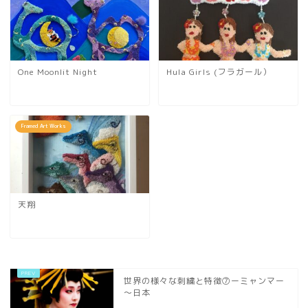
One Moonlit Night
Hula Girls (フラガール）
Framed Art Works
天翔
世界の様々な刺繍と特徴⑦ーミャンマー
～日本