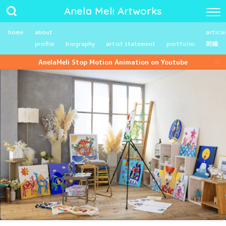
Anela Meli Artworks
home
about
article
profile
biography
artist statement
portfolio
刺繍
AnelaMeli Stop Motion Animation on Youtube