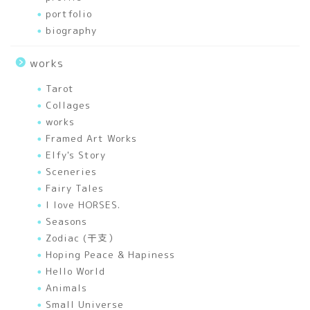
portfolio
portfolio
biography
articles
works
刺繍
Tarot
Collages
幸せを運ぶあれこれ
works
Framed Art Works
Elfy's Story
色のいろいろ
Sceneries
Fairy Tales
A Drop of Miracle Honey
I love HORSES.
－ひと言therapy
Seasons
Zodiac (干支）
works
Hoping Peace & Hapiness
Hello World
Animals
Mixed Media Art Works
Small Universe