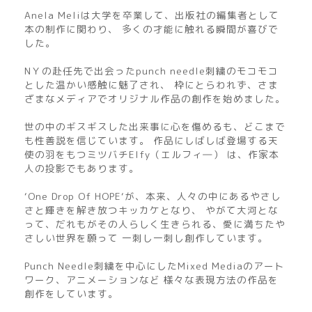
Anela Meliは大学を卒業して、出版社の編集者として
本の制作に関わり、 多くの才能に触れる瞬間が喜びで
した。
NＹの赴任先で出会ったpunch needle刺繍のモコモコ
とした温かい感触に魅了され、 枠にとらわれず、さま
ざまなメディアでオリジナル作品の創作を始めました。
世の中のギスギスした出来事に心を傷めるも、どこまで
も性善説を信じています。 作品にしばしば登場する天
使の羽をもつミツバチElfy（エルフィ―） は、作家本
人の投影でもあります。
‘One Drop Of HOPE‘が、本来、人々の中にあるやさし
さと輝きを解き放つキッカケとなり、 やがて大河とな
って、だれもがその人らしく生きられる、愛に満ちたや
さしい世界を願って 一刺し一刺し創作しています。
Punch Needle刺繍を中心にしたMixed Mediaのアート
ワーク、アニメーションなど 様々な表現方法の作品を
創作をしています。