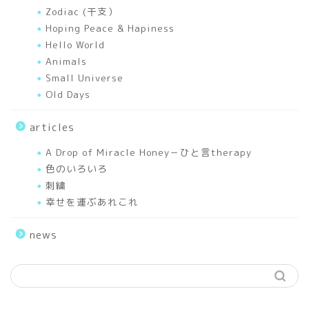
Zodiac (干支）
works
Hoping Peace & Hapiness
Hello World
Animals
Mixed Media Art Works
Small Universe
Old Days
Elfy’s Story
articles
I love HORSES.
A Drop of Miracle Honey－ひと言therapy
色のいろいろ
Seasons
刺繍
幸せを運ぶあれこれ
Sceneries
news
Hello World
Works