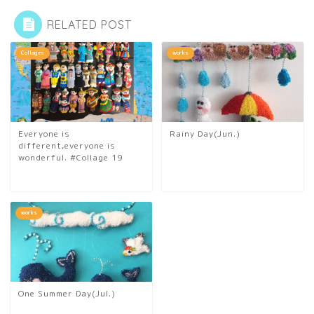
RELATED POST
Collages
works
Everyone is
Rainy Day(Jun.)
different,everyone is
wonderful. #Collage 19
works
One Summer Day(Jul.)