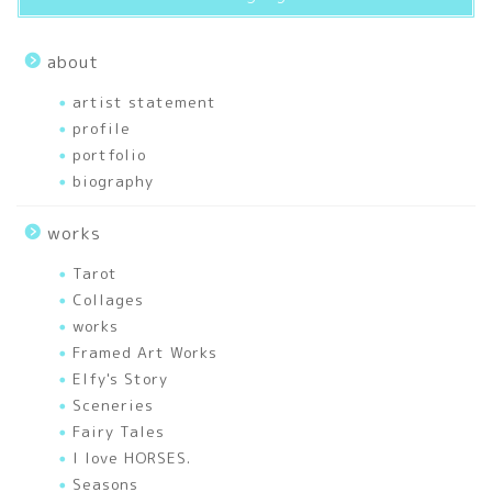
biography
about
artist statement
artist statement
profile
portfolio
portfolio
biography
articles
works
刺繍
Tarot
Collages
works
幸せを運ぶあれこれ
Framed Art Works
Elfy's Story
色のいろいろ
Sceneries
Fairy Tales
A Drop of Miracle Honey
I love HORSES.
－ひと言therapy
Seasons