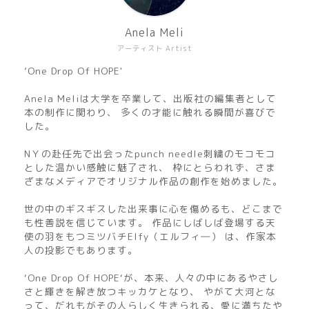
Anela Meli
アーティスト Artist
’One Drop Of HOPE'
Anela Meliは大学を卒業して、出版社の編集者として
本の制作に関わり、 多くの才能に触れる瞬間が喜びで
した。
NＹの赴任先で出会ったpunch needle刺繍のモコモコ
とした温かい感触に魅了され、 枠にとらわれず、さま
ざまなメディアでオリジナル作品の創作を始めました。
世の中のギスギスした出来事に心を傷めるも、どこまで
も性善説を信じています。 作品にしばしば登場する天
使の羽をもつミツバチElfy（エルフィ―） は、作家本
人の投影でもあります。
‘One Drop Of HOPE‘が、本来、人々の中にあるやさし
さと輝きを解き放つキッカケとなり、 やがて大河とな
って、だれもがその人らしく生きられる、愛に満ちたや