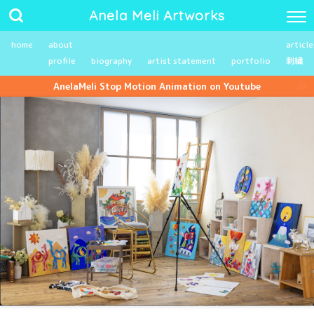
Anela Meli Artworks
home
about
article
profile
biography
artist statement
portfolio
刺繍
AnelaMeli Stop Motion Animation on Youtube