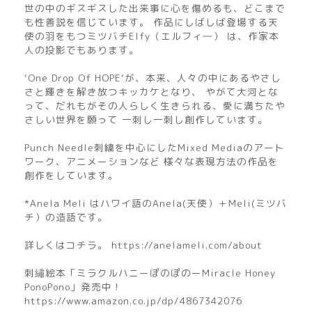
世の中のギスギスした出来事に心を傷めるも、どこまで
も性善説を信じています。 作品にしばしば登場する天
使の羽をもつミツバチElfy（エルフィ―） は、作家本
人の投影でもあります。
‘One Drop Of HOPE‘が、本来、人々の中にあるやさし
さと輝きを解き放つキッカケとなり、 やがて大河とな
って、だれもがその人らしく生きられる、愛に満ちたや
さしい世界を願って 一刺し一刺し創作しています。
Punch Needle刺繍を中心にしたMixed Mediaのアート
ワーク、アニメーションなど 様々な表現方法の作品を
創作をしています。
*Anela Meli はハワイ語のAnela(天使）＋Meli(ミツバ
チ）の造語です。
詳しくはコチラ。 https://anelameli.com/about
刺繡絵本「ミラクルハニーぽのぽのーMiracle Honey
PonoPono」発売中！
https://www.amazon.co.jp/dp/4867342076