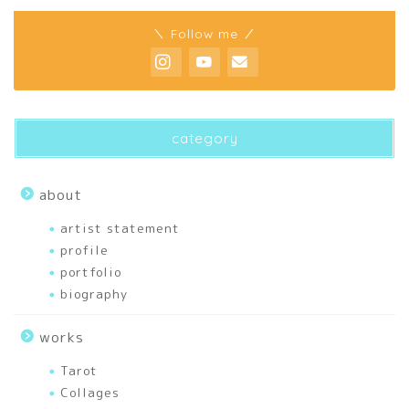
home
＼ Follow me ／
about
profile
category
biography
about
artist statement
artist statement
profile
portfolio
portfolio
biography
articles
works
刺繍
Tarot
Collages