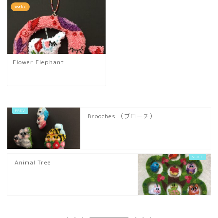
works
Flower Elephant
Brooches （ブローチ）
Animal Tree