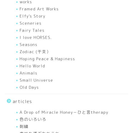
幸せを運ぶあれこれ
works
Framed Art Works
Elfy's Story
色のいろいろ
Sceneries
Fairy Tales
A Drop of Miracle Honey
I love HORSES.
－ひと言therapy
Seasons
Zodiac (干支）
works
Hoping Peace & Hapiness
Hello World
Animals
Mixed Media Art Works
Small Universe
Old Days
Elfy’s Story
articles
I love HORSES.
A Drop of Miracle Honey－ひと言therapy
色のいろいろ
Seasons
刺繍