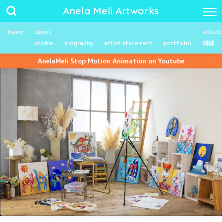
Anela Meli Artworks
home
about
article
profile
biography
artist statement
portfolio
刺繍
AnelaMeli Stop Motion Animation on Youtube