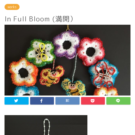
works
In Full Bloom (満開）