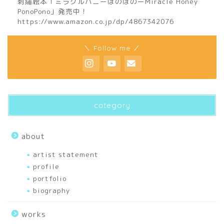
刺繡絵本「ミラクルハニーぽのぽのーMiracle Honey
PonoPono」発売中！
https://www.amazon.co.jp/dp/4867342076
home
＼ Follow me ／
about
profile
category
biography
about
artist statement
artist statement
profile
portfolio
portfolio
biography
articles
works