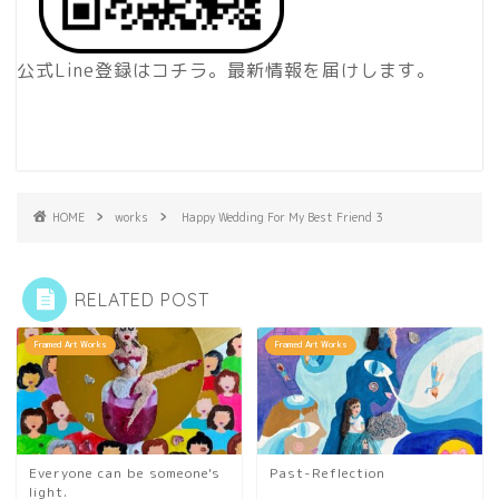
公式Line登録はコチラ。最新情報を届けします。
HOME
works
Happy Wedding For My Best Friend 3
RELATED POST
Framed Art Works
Framed Art Works
Everyone can be someone's
Past-Reflection
light.