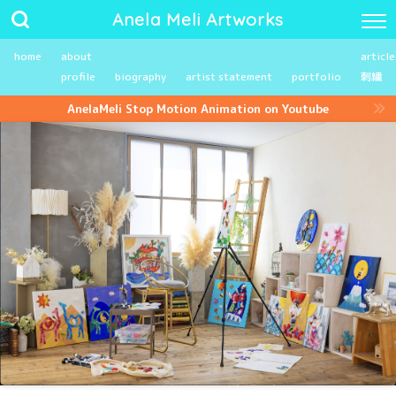
Anela Meli Artworks
home
about
article
profile
biography
artist statement
portfolio
刺繍
AnelaMeli Stop Motion Animation on Youtube