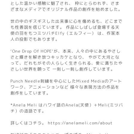
とした温かい感触に魅了され、 枠にとらわれず、さま
ざまなメディアでオリジナル作品の創作を始めました。
世の中のギスギスした出来事に心を傷めるも、どこまで
も性善説を信じています。 作品にしばしば登場する天
使の羽をもつミツバチElfy（エルフィ―） は、作家本
人の投影でもあります。
‘One Drop Of HOPE‘が、本来、人々の中にあるやさし
さと輝きを解き放つキッカケとなり、 やがて大河とな
って、だれもがその人らしく生きられる、愛に満ちたや
さしい世界を願って 一刺し一刺し創作しています。
Punch Needle刺繍を中心にしたMixed Mediaのアート
ワーク、アニメーションなど 様々な表現方法の作品を
創作をしています。
*Anela Meli はハワイ語のAnela(天使）＋Meli(ミツバ
チ）の造語です。
詳しくはコチラ。 https://anelameli.com/about