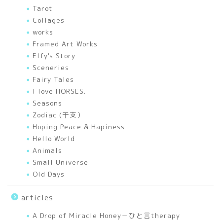
刺繍
Tarot
Collages
幸せを運ぶあれこれ
works
Framed Art Works
Elfy's Story
色のいろいろ
Sceneries
Fairy Tales
A Drop of Miracle Honey
I love HORSES.
－ひと言therapy
Seasons
Zodiac (干支）
works
Hoping Peace & Hapiness
Hello World
Animals
Mixed Media Art Works
Small Universe
Old Days
Elfy’s Story
articles
I love HORSES.
A Drop of Miracle Honey－ひと言therapy