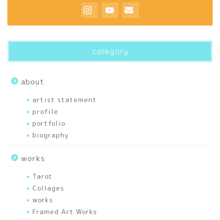
about
profile
category
biography
about
artist statement
artist statement
profile
portfolio
portfolio
biography
articles
works
刺繍
Tarot
Collages
works
幸せを運ぶあれこれ
Framed Art Works