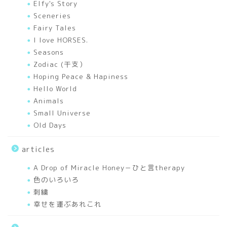
Elfy's Story
色のいろいろ
Sceneries
Fairy Tales
A Drop of Miracle Honey
I love HORSES.
－ひと言therapy
Seasons
Zodiac (干支）
works
Hoping Peace & Hapiness
Hello World
Animals
Mixed Media Art Works
Small Universe
Old Days
Elfy’s Story
articles
I love HORSES.
A Drop of Miracle Honey－ひと言therapy
色のいろいろ
Seasons
刺繍
幸せを運ぶあれこれ
Sceneries