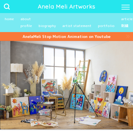
Anela Meli Artworks
home
about
article
profile
biography
artist statement
portfolio
刺繍
AnelaMeli Stop Motion Animation on Youtube