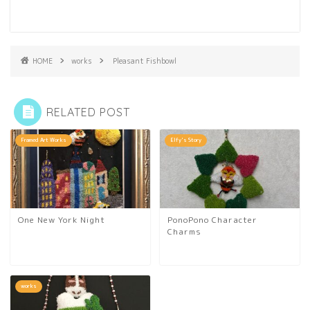
HOME
works
Pleasant Fishbowl
RELATED POST
Framed Art Works
Elfy's Story
One New York Night
PonoPono Character
Charms
works