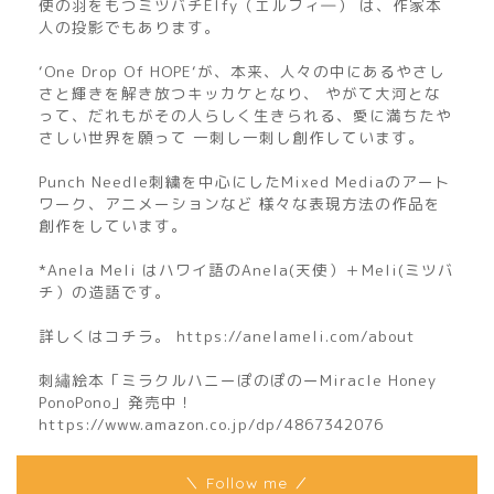
使の羽をもつミツバチElfy（エルフィ―） は、作家本
人の投影でもあります。
‘One Drop Of HOPE‘が、本来、人々の中にあるやさし
さと輝きを解き放つキッカケとなり、 やがて大河とな
って、だれもがその人らしく生きられる、愛に満ちたや
さしい世界を願って 一刺し一刺し創作しています。
Punch Needle刺繍を中心にしたMixed Mediaのアート
ワーク、アニメーションなど 様々な表現方法の作品を
創作をしています。
*Anela Meli はハワイ語のAnela(天使）＋Meli(ミツバ
チ）の造語です。
詳しくはコチラ。 https://anelameli.com/about
刺繡絵本「ミラクルハニーぽのぽのーMiracle Honey
PonoPono」発売中！
https://www.amazon.co.jp/dp/4867342076
home
＼ Follow me ／