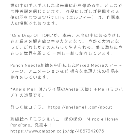
世の中のギスギスした出来事に心を傷めるも、どこまで
も性善説を信じています。 作品にしばしば登場する天
使の羽をもつミツバチElfy（エルフィ―） は、作家本
人の投影でもあります。
‘One Drop Of HOPE‘が、本来、人々の中にあるやさし
さと輝きを解き放つキッカケとなり、 やがて大河とな
って、だれもがその人らしく生きられる、愛に満ちたや
さしい世界を願って 一刺し一刺し創作しています。
Punch Needle刺繍を中心にしたMixed Mediaのアート
ワーク、アニメーションなど 様々な表現方法の作品を
創作をしています。
*Anela Meli はハワイ語のAnela(天使）＋Meli(ミツバ
チ）の造語です。
詳しくはコチラ。 https://anelameli.com/about
刺繡絵本「ミラクルハニーぽのぽのーMiracle Honey
PonoPono」発売中！
https://www.amazon.co.jp/dp/4867342076