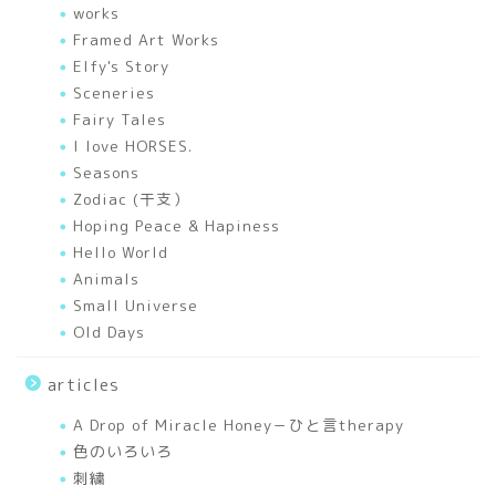
幸せを運ぶあれこれ
works
Framed Art Works
Elfy's Story
色のいろいろ
Sceneries
Fairy Tales
A Drop of Miracle Honey
I love HORSES.
－ひと言therapy
Seasons
Zodiac (干支）
works
Hoping Peace & Hapiness
Hello World
Animals
Mixed Media Art Works
Small Universe
Old Days
Elfy’s Story
articles
I love HORSES.
A Drop of Miracle Honey－ひと言therapy
色のいろいろ
Seasons
刺繍