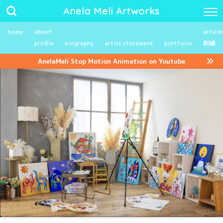
Anela Meli Artworks
home
about
article
profile
biography
artist statement
portfolio
刺繍
AnelaMeli Stop Motion Animation on Youtube