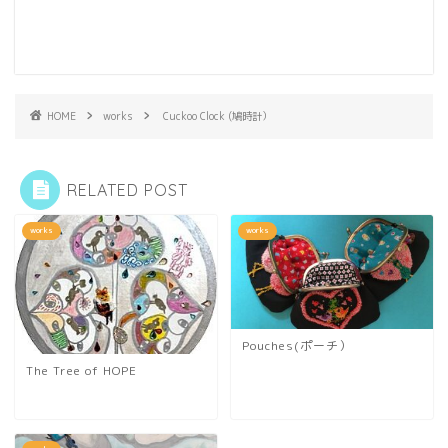
HOME
works
Cuckoo Clock (鳩時計）
RELATED POST
works
works
Pouches(ポーチ）
The Tree of HOPE