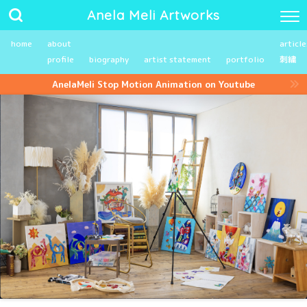
Anela Meli Artworks
home
about
article
profile
biography
artist statement
portfolio
刺繍
AnelaMeli Stop Motion Animation on Youtube