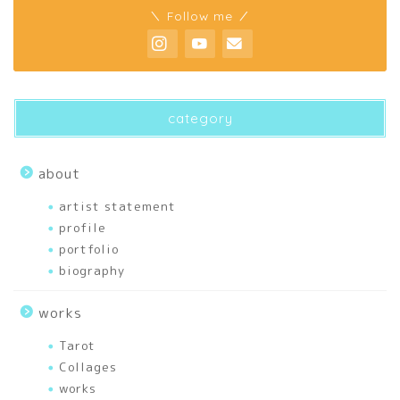
＼ Follow me ／
about
profile
category
biography
about
artist statement
artist statement
profile
portfolio
portfolio
biography
articles
works
刺繍
Tarot
Collages
works
幸せを運ぶあれこれ