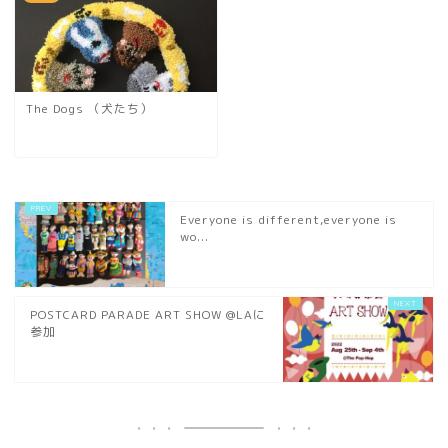
The Dogs （犬たち）
Everyone is different,everyone is
wo...
POSTCARD PARADE ART SHOW @LAに
参加