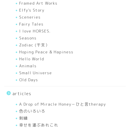
Framed Art Works
Elfy's Story
色のいろいろ
Sceneries
Fairy Tales
A Drop of Miracle Honey
I love HORSES.
－ひと言therapy
Seasons
Zodiac (干支）
works
Hoping Peace & Hapiness
Hello World
Animals
Mixed Media Art Works
Small Universe
Old Days
Elfy’s Story
articles
I love HORSES.
A Drop of Miracle Honey－ひと言therapy
色のいろいろ
Seasons
刺繍
幸せを運ぶあれこれ