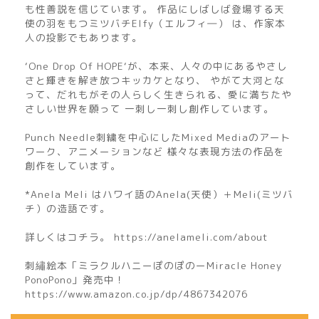
も性善説を信じています。 作品にしばしば登場する天
使の羽をもつミツバチElfy（エルフィ―） は、作家本
人の投影でもあります。
‘One Drop Of HOPE‘が、本来、人々の中にあるやさし
さと輝きを解き放つキッカケとなり、 やがて大河とな
って、だれもがその人らしく生きられる、愛に満ちたや
さしい世界を願って 一刺し一刺し創作しています。
Punch Needle刺繍を中心にしたMixed Mediaのアート
ワーク、アニメーションなど 様々な表現方法の作品を
創作をしています。
*Anela Meli はハワイ語のAnela(天使）＋Meli(ミツバ
チ）の造語です。
詳しくはコチラ。 https://anelameli.com/about
刺繡絵本「ミラクルハニーぽのぽのーMiracle Honey
PonoPono」発売中！
https://www.amazon.co.jp/dp/4867342076
home