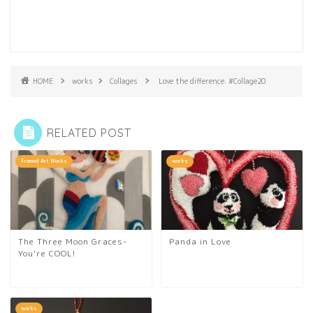
HOME
works
Collages
Love the difference. #Collage20
RELATED POST
Framed Art Works
works
The Three Moon Graces-
Panda in Love
You're COOL!
works